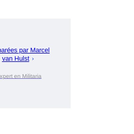
parées par
Marcel
van Hulst
xpert en Militaria