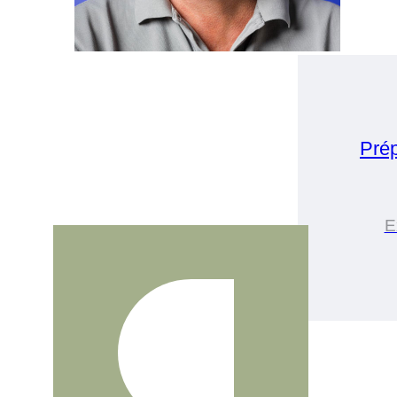
Pré
E