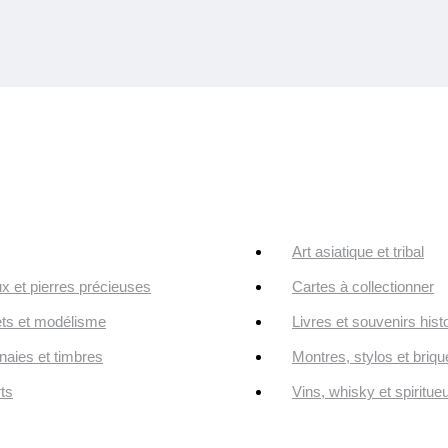
Art asiatique et tribal
ux et pierres précieuses
Cartes à collectionner
ts et modélisme
Livres et souvenirs hist
aies et timbres
Montres, stylos et briqu
ts
Vins, whisky et spiritue