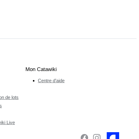
Mon Catawiki
Centre d’aide
n de lots
s
ki Live