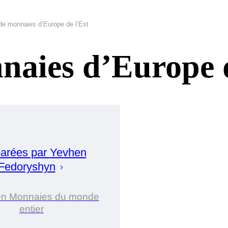
de monnaies d’Europe de l’Est
naies d’Europe d
arées par
Yevhen
Fedoryshyn
en Monnaies du monde
entier