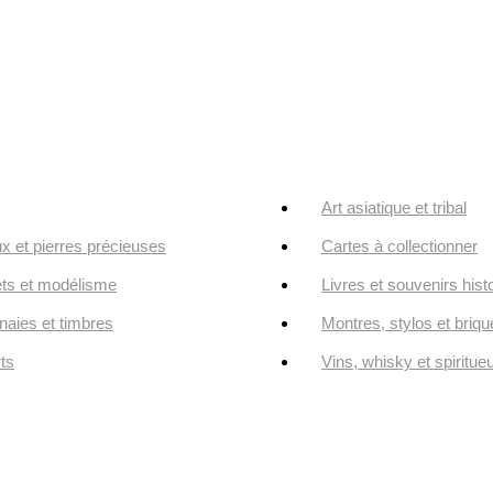
Art asiatique et tribal
ux et pierres précieuses
Cartes à collectionner
ts et modélisme
Livres et souvenirs hist
aies et timbres
Montres, stylos et briqu
ts
Vins, whisky et spiritue