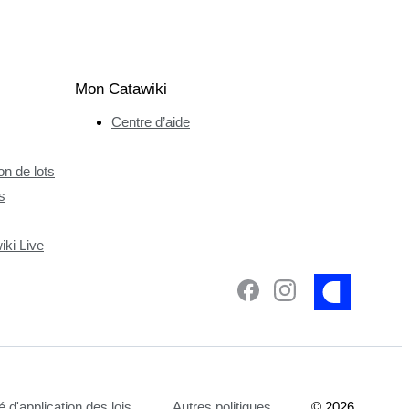
Mon Catawiki
Centre d’aide
n de lots
s
ki Live
é d'application des lois
Autres politiques
©
2026