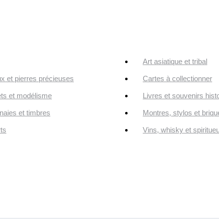
Art asiatique et tribal
ux et pierres précieuses
Cartes à collectionner
ts et modélisme
Livres et souvenirs hist
aies et timbres
Montres, stylos et briqu
ts
Vins, whisky et spiritue