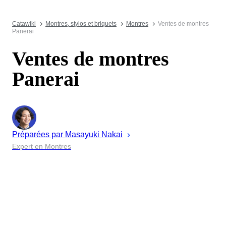
Catawiki
Montres, stylos et briquets
Montres
Ventes de montres
Panerai
Ventes de montres
Panerai
Préparées par
Masayuki
Nakai
Expert en Montres