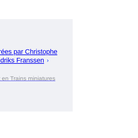
rées par
Christophe
driks Franssen
 en Trains miniatures