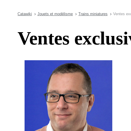
Catawiki
Jouets et modélisme
Trains miniatures
Ventes exc
Ventes exclusi