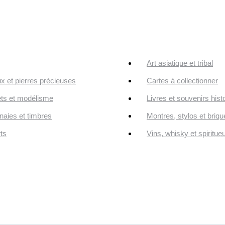
Art asiatique et tribal
ux et pierres précieuses
Cartes à collectionner
ts et modélisme
Livres et souvenirs hist
aies et timbres
Montres, stylos et briqu
ts
Vins, whisky et spiritue