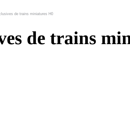
lusives de trains miniatures H0
ves de trains mi