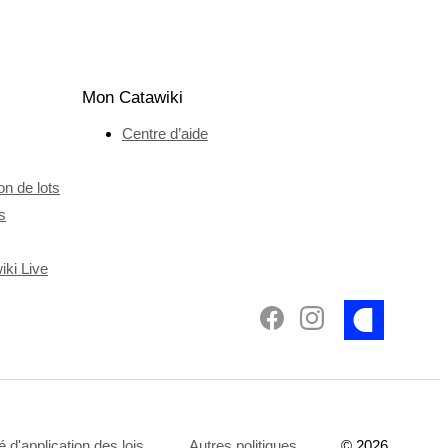
Mon Catawiki
Centre d’aide
n de lots
s
ki Live
é d'application des lois
Autres politiques
©
2026