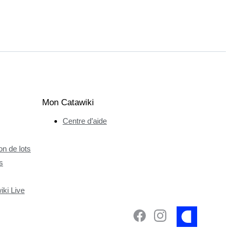
Mon Catawiki
Centre d’aide
n de lots
s
ki Live