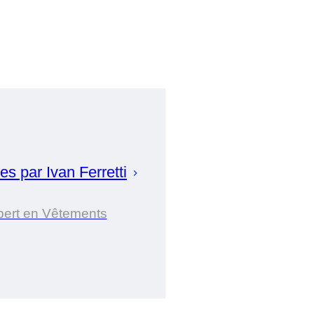
es par
Ivan
Ferretti
pert en Vêtements