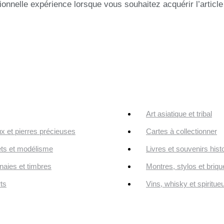
onnelle expérience lorsque vous souhaitez acquérir l’article
Art asiatique et tribal
ux et pierres précieuses
Cartes à collectionner
ts et modélisme
Livres et souvenirs hist
aies et timbres
Montres, stylos et briqu
ts
Vins, whisky et spiritue