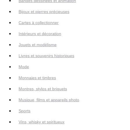
Bandes dessinées et animation
Bijoux et pierres précieuses
Cartes à collectionner
Intérieurs et décoration
Jouets et modélisme
Livres et souvenirs historiques
Mode
Monnaies et timbres
Montres, stylos et briquets
Musique, films et appareils photo
Sports
Vins, whisky et spiritueux