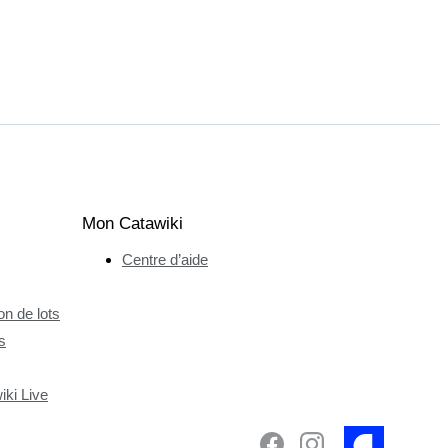
Mon Catawiki
Centre d’aide
n de lots
s
ki Live