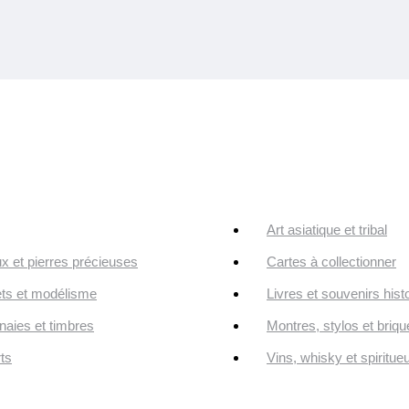
Art asiatique et tribal
ux et pierres précieuses
Cartes à collectionner
ts et modélisme
Livres et souvenirs hist
aies et timbres
Montres, stylos et briqu
ts
Vins, whisky et spiritue