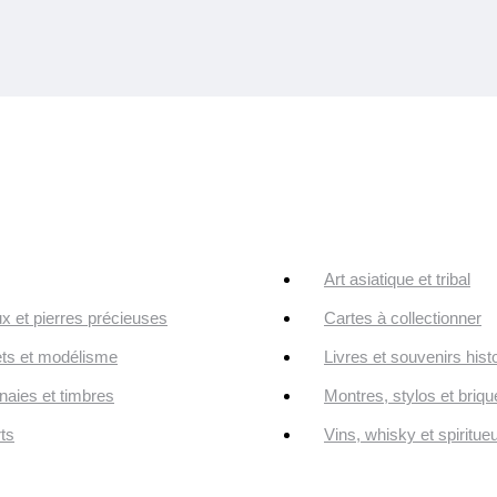
Art asiatique et tribal
ux et pierres précieuses
Cartes à collectionner
ts et modélisme
Livres et souvenirs hist
aies et timbres
Montres, stylos et briqu
ts
Vins, whisky et spiritue