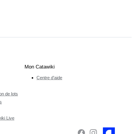
Mon Catawiki
Centre d’aide
n de lots
s
ki Live