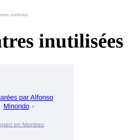
tres inutilisées
res inutilisées
arées par
Alfonso
Minondo
xpert en Montres