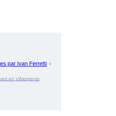
es par
Ivan
Ferretti
pert en Vêtements