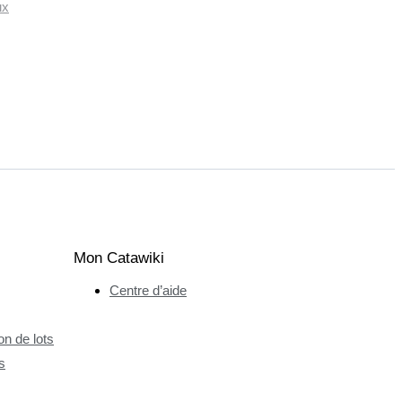
ux
Mon Catawiki
Centre d’aide
n de lots
s