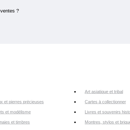
 ventes ?
Art asiatique et tribal
ux et pierres précieuses
Cartes à collectionner
ts et modélisme
Livres et souvenirs hist
aies et timbres
Montres, stylos et briqu