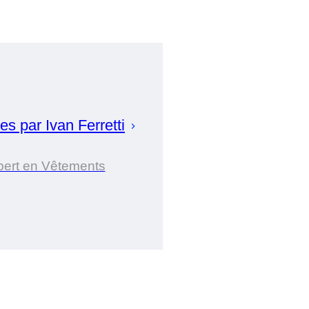
es par
Ivan
Ferretti
pert en Vêtements