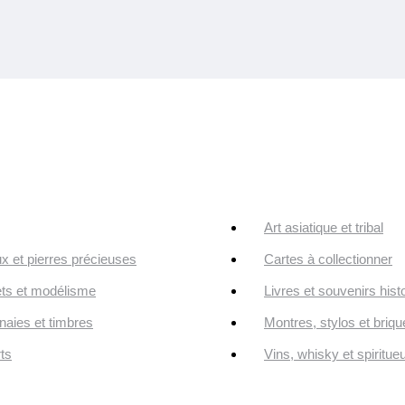
Art asiatique et tribal
ux et pierres précieuses
Cartes à collectionner
ts et modélisme
Livres et souvenirs hist
aies et timbres
Montres, stylos et briqu
ts
Vins, whisky et spiritue