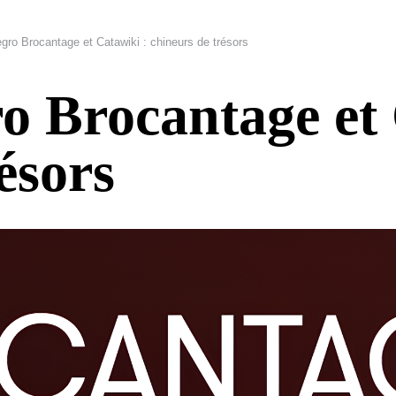
ro Brocantage et Catawiki : chineurs de trésors
o Brocantage et 
ésors