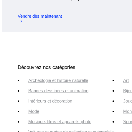
Vendre dès maintenant
Découvrez nos catégories
Archéologie et histoire naturelle
Art
Bandes dessinées et animation
Bijo
Intérieurs et décoration
Joue
Mode
Monn
Musique, films et appareils photo
Spor
Voitures et motos de collection et automobilia