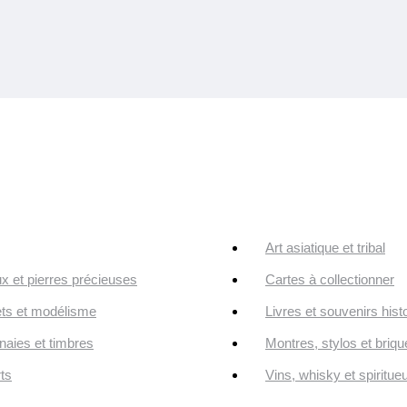
Art asiatique et tribal
ux et pierres précieuses
Cartes à collectionner
ts et modélisme
Livres et souvenirs hist
aies et timbres
Montres, stylos et briqu
ts
Vins, whisky et spiritue