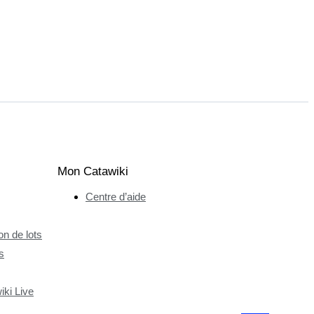
Mon Catawiki
Centre d’aide
n de lots
s
ki Live