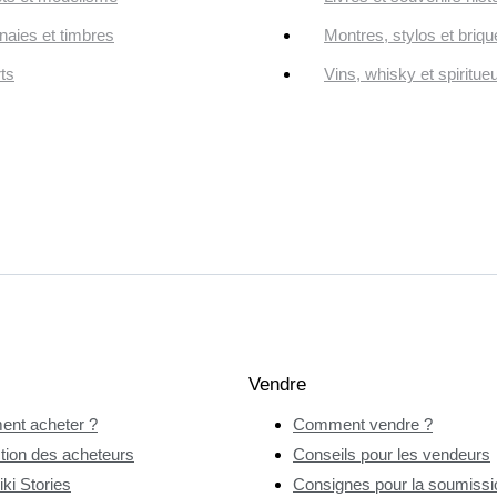
aies et timbres
Montres, stylos et briqu
ts
Vins, whisky et spiritue
Vendre
nt acheter ?
Comment vendre ?
tion des acheteurs
Conseils pour les vendeurs
ki Stories
Consignes pour la soumissio