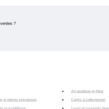
 ventes ?
Art asiatique et tribal
ux et pierres précieuses
Cartes à collectionner
ts et modélisme
Livres et souvenirs hist