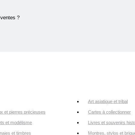
 ventes ?
Art asiatique et tribal
ux et pierres précieuses
Cartes à collectionner
ts et modélisme
Livres et souvenirs hist
aies et timbres
Montres, stylos et briqu