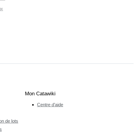
ux
Mon Catawiki
Centre d’aide
n de lots
s