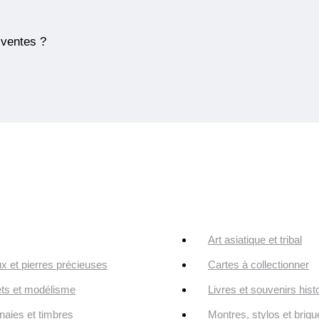
 ventes ?
Art asiatique et tribal
ux et pierres précieuses
Cartes à collectionner
ts et modélisme
Livres et souvenirs hist
aies et timbres
Montres, stylos et briqu