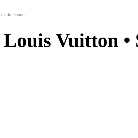
rix de réserve
 Louis Vuitton •