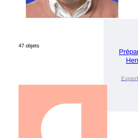
47 objets
Prépa
Hen
Expert