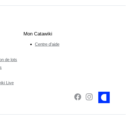
Mon Catawiki
Centre d’aide
n de lots
s
ki Live