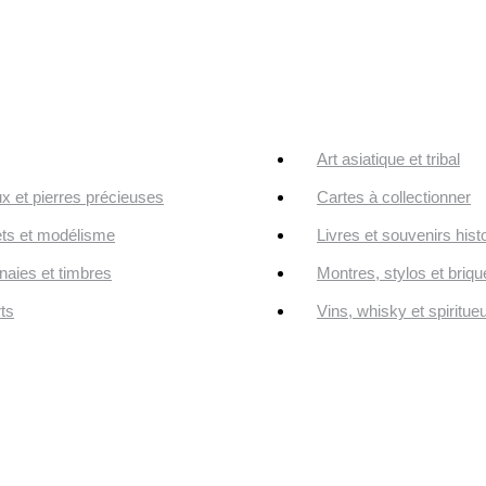
Art asiatique et tribal
ux et pierres précieuses
Cartes à collectionner
ts et modélisme
Livres et souvenirs hist
aies et timbres
Montres, stylos et briqu
ts
Vins, whisky et spiritue