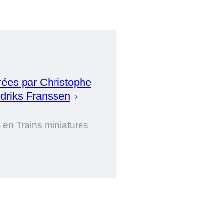
rées par
Christophe
driks Franssen
 en Trains miniatures