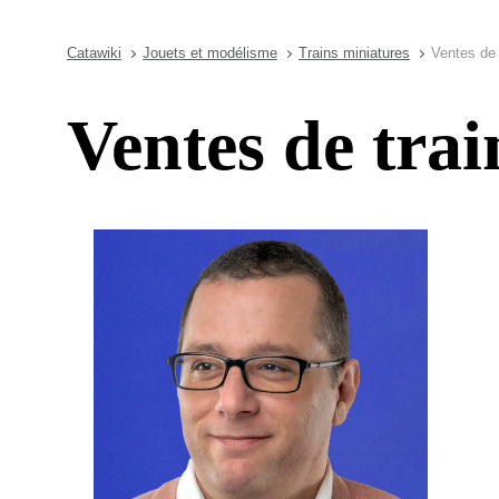
Catawiki
Jouets et modélisme
Trains miniatures
Ventes de 
Ventes de trai