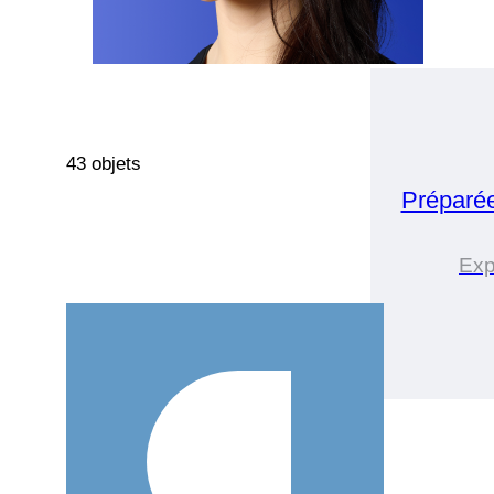
43 objets
Préparé
Exp