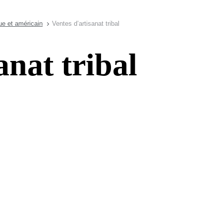
ue et américain
Ventes d’artisanat tribal
anat tribal