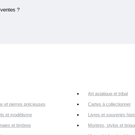
 ventes ?
Art asiatique et tribal
ux et pierres précieuses
Cartes à collectionner
ts et modélisme
Livres et souvenirs hist
aies et timbres
Montres, stylos et briqu