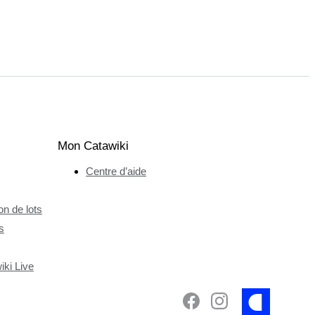
Mon Catawiki
Centre d’aide
n de lots
s
ki Live