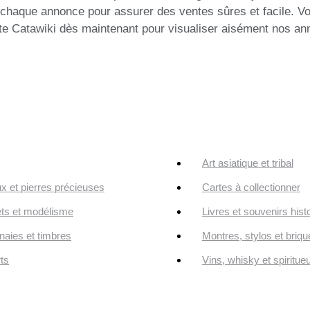
 chaque annonce pour assurer des ventes sûres et facile. Vo
te Catawiki dès maintenant pour visualiser aisément nos an
Art asiatique et tribal
ux et pierres précieuses
Cartes à collectionner
ts et modélisme
Livres et souvenirs hist
aies et timbres
Montres, stylos et briqu
ts
Vins, whisky et spiritue