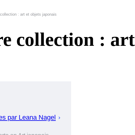
ollection : art et objets japonais
 collection : art
es par
Leana
Nagel