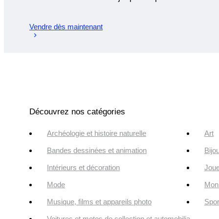
Vendre dès maintenant
Découvrez nos catégories
Archéologie et histoire naturelle
Art
Bandes dessinées et animation
Bijo
Intérieurs et décoration
Joue
Mode
Monn
Musique, films et appareils photo
Spor
Voitures et motos de collection et automobilia