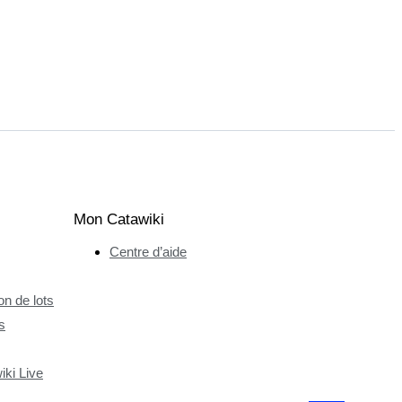
Mon Catawiki
Centre d’aide
n de lots
s
ki Live