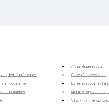
Art asiatique et tribal
ux et pierres précieuses
Cartes à collectionner
ts et modélisme
Livres et souvenirs hist
aies et timbres
Montres, stylos et briqu
ts
Vins, whisky et spiritue