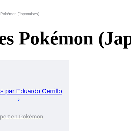
s Pokémon (Japonaises)
tes Pokémon (Jap
s par
Eduardo
Cerrillo
pert en Pokémon