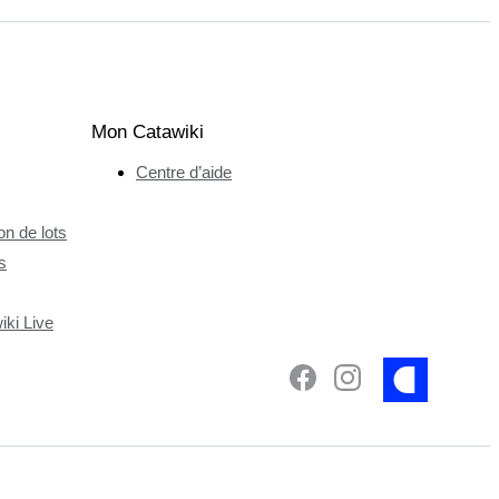
Mon Catawiki
Centre d’aide
n de lots
s
ki Live