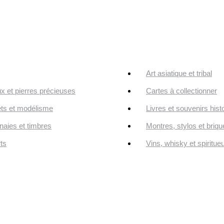
Art asiatique et tribal
ux et pierres précieuses
Cartes à collectionner
ts et modélisme
Livres et souvenirs hist
aies et timbres
Montres, stylos et briqu
ts
Vins, whisky et spiritue