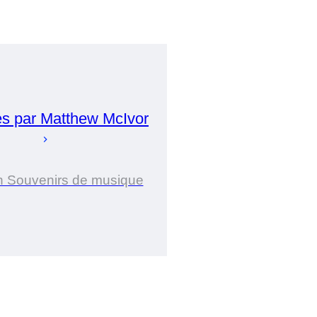
es par
Matthew
McIvor
n Souvenirs de musique