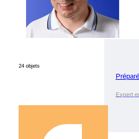
24 objets
Prépar
Expert e