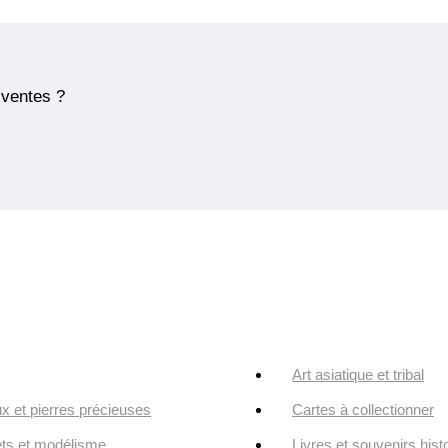
 ventes ?
Art asiatique et tribal
ux et pierres précieuses
Cartes à collectionner
ts et modélisme
Livres et souvenirs hist