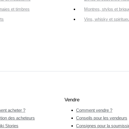
aies et timbres
Montres, stylos et briqu
ts
Vins, whisky et spiritue
Vendre
nt acheter ?
Comment vendre ?
tion des acheteurs
Conseils pour les vendeurs
ki Stories
Consignes pour la soumissio