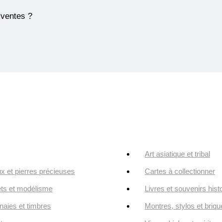
 ventes ?
Art asiatique et tribal
ux et pierres précieuses
Cartes à collectionner
ts et modélisme
Livres et souvenirs hist
aies et timbres
Montres, stylos et briqu