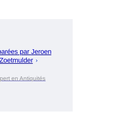
parées par
Jeroen
Zoetmulder
pert en Antiquités