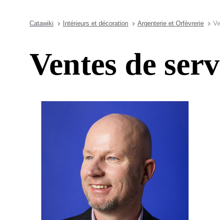
Catawiki
Intérieurs et décoration
Argenterie et Orfèvrerie
Ve
Ventes de serv