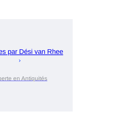
es par
Dési
van Rhee
erte en Antiquités