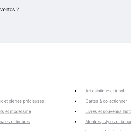
 ventes ?
Art asiatique et tribal
ux et pierres précieuses
Cartes à collectionner
ts et modélisme
Livres et souvenirs hist
aies et timbres
Montres, stylos et briqu