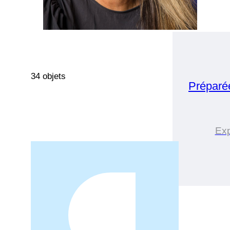
34 objets
Préparé
Exp