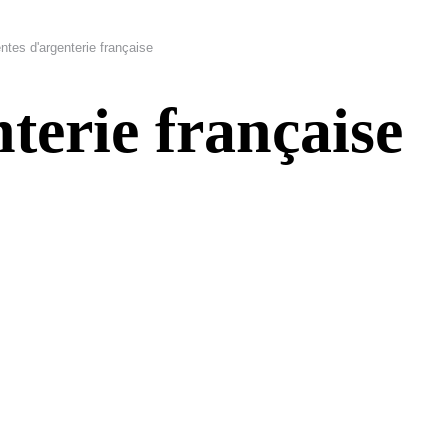
ntes d'argenterie française
terie française