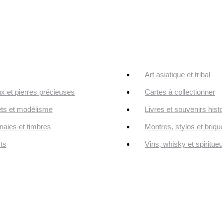
Art asiatique et tribal
ux et pierres précieuses
Cartes à collectionner
ts et modélisme
Livres et souvenirs hist
aies et timbres
Montres, stylos et briqu
ts
Vins, whisky et spiritue