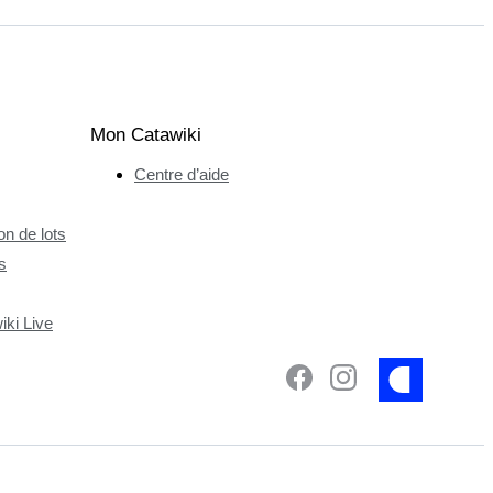
Mon Catawiki
Centre d’aide
n de lots
s
ki Live