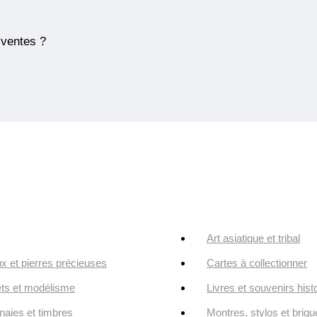
 ventes ?
Art asiatique et tribal
ux et pierres précieuses
Cartes à collectionner
ts et modélisme
Livres et souvenirs hist
aies et timbres
Montres, stylos et briqu