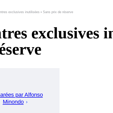
tres exclusives inutilisées • Sans prix de réserve
res exclusives in
éserve
arées par
Alfonso
Minondo