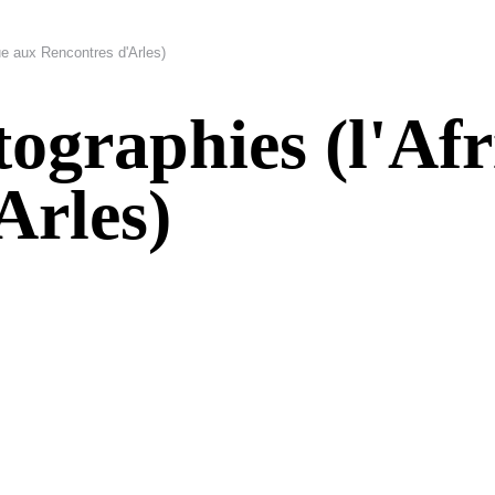
ue aux Rencontres d'Arles)
tographies (l'Af
Arles)