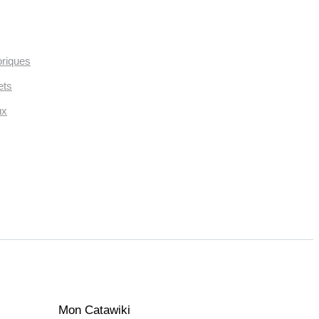
oriques
ets
ux
Mon Catawiki