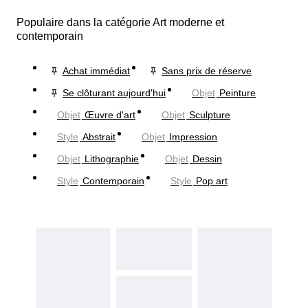
Populaire dans la catégorie Art moderne et
contemporain
Achat immédiat
Sans prix de réserve
Se clôturant aujourd'hui
Objet
Peinture
Objet
Œuvre d'art
Objet
Sculpture
Style
Abstrait
Objet
Impression
Objet
Lithographie
Objet
Dessin
Style
Contemporain
Style
Pop art