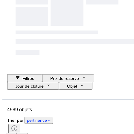
Filtres
Prix de réserve
Jour de clôture
Objet
Budget
Format
Style
Technique
Artiste
Pays
4989 objets
Thème
Époque
Signature
Couleur
Vendu(e) par
Trier par
pertinence
Édition