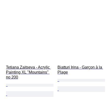
Tetiana Zaitseva - Acrylic 
Biatturi Irina - Garçon à la 
Painting XL "Mountains" 
Plage
no 200