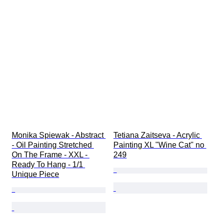
Monika Spiewak - Abstract 
Tetiana Zaitseva - Acrylic 
- Oil Painting Stretched 
Painting XL "Wine Cat" no 
On The Frame - XXL - 
249
Ready To Hang - 1/1 
Unique Piece