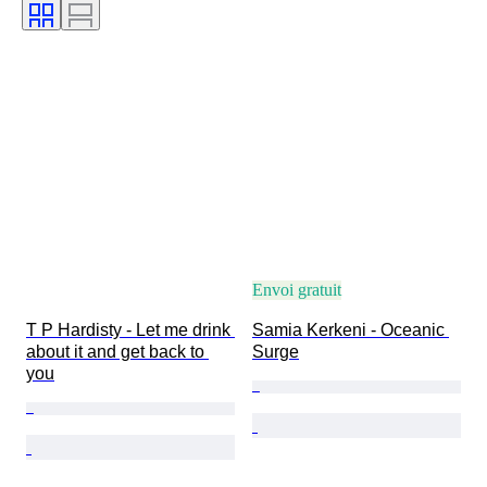
Envoi gratuit
T P Hardisty - Let me drink 
Samia Kerkeni - Oceanic 
about it and get back to 
Surge
you