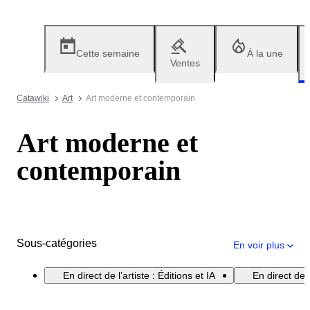
Cette semaine
À la une
Ventes
Catawiki
Art
Art moderne et contemporain
Art moderne et
contemporain
Sous-catégories
En voir plus
En direct de l’artiste : Éditions et IA
En direct de 