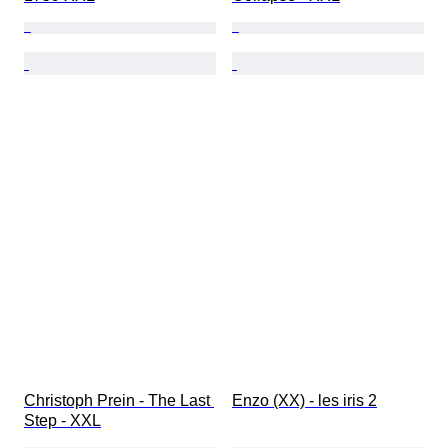
Christoph Prein - The Last 
Enzo (XX) - les iris 2
Step - XXL