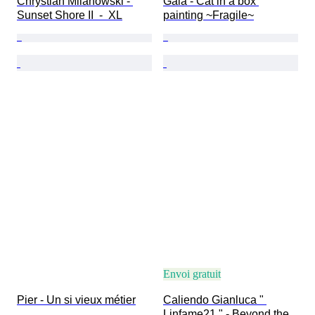
Chrystian Milanowski - 
Gala - Cat in a box 
Sunset Shore II  -  XL
painting ~Fragile~
Envoi gratuit
Pier - Un si vieux métier
Caliendo Gianluca " 
Linfame21 " - Beyond the 