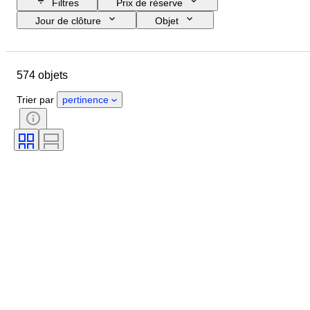
Filtres
Prix de réserve
Jour de clôture
Objet
Budget
Format
Style
Technique
Artiste
Pays
574 objets
Thème
Époque
Signature
Couleur
Vendu(e) par
Trier par
pertinence
Édition