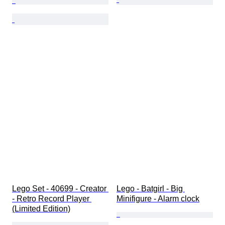
Lego Set - 40699 - Creator 
Lego - Batgirl - Big 
- Retro Record Player 
Minifigure - Alarm clock
(Limited Edition)