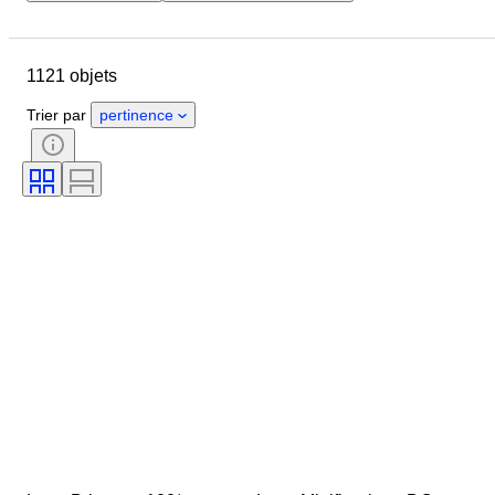
Pays
Marque
Objet
Pays d’origine
Matériau
1121 objets
État
Suppléments
Époque
Thème
Style
Technique
Trier par
pertinence
Signature
Édition
Couleur
Échelle
Série
Type de LEGO
Testé et en état de marche
Époque
Vendu(e) par
Artiste