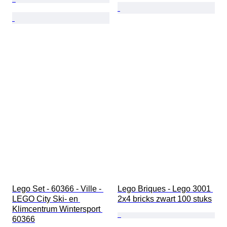
Lego Set - 60366 - Ville - 
Lego Briques - Lego 3001 
LEGO City Ski- en 
2x4 bricks zwart 100 stuks
Klimcentrum Wintersport 
60366