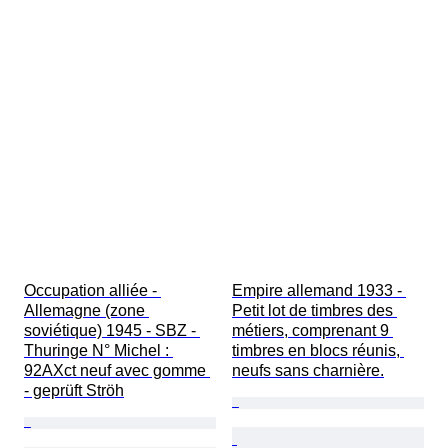
Occupation alliée - 
Empire allemand 1933 - 
Allemagne (zone 
Petit lot de timbres des 
soviétique) 1945 - SBZ - 
métiers, comprenant 9 
Thuringe N° Michel : 
timbres en blocs réunis, 
92AXct neuf avec gomme 
neufs sans charnière.
- geprüft Ströh