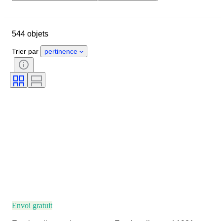
Pays
Marque
Objet
Pays d’origine
État
Thème
544 objets
Époque
Trier par
pertinence
Envoi gratuit