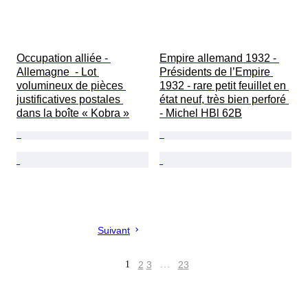
Occupation alliée - 
Empire allemand 1932 - 
Allemagne  - Lot 
Présidents de l’Empire 
volumineux de pièces 
1932 - rare petit feuillet en 
justificatives postales 
état neuf, très bien perforé 
dans la boîte « Kobra »
- Michel HBl 62B
Suivant
1
2
3
…
23