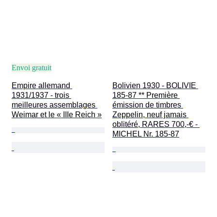
Envoi gratuit
Empire allemand 
Bolivien 1930 - BOLIVIE 
1931/1937 - trois 
185-87 ** Première 
meilleures assemblages 
émission de timbres 
Weimar et le « IIIe Reich »
Zeppelin, neuf jamais 
oblitéré, RARES 700,-€ - 
MICHEL Nr. 185-87