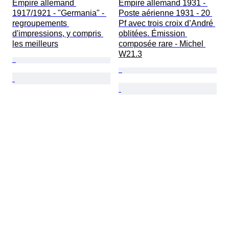
Empire allemand 
Empire allemand 1931 - 
1917/1921 - "Germania" - 
Poste aérienne 1931 - 20 
regroupements 
Pf avec trois croix d’André 
d'impressions, y compris 
oblitées. Émission 
les meilleurs
composée rare - Michel 
W21.3