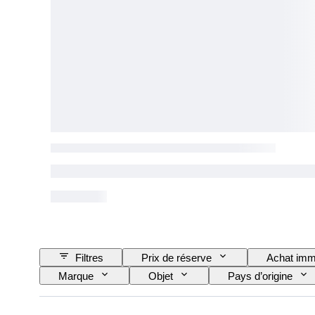
Filtres
Prix de réserve
Achat imm
Marque
Objet
Pays d’origine
Style
Signature
Couleur
Type de poids
Époque
Provenan