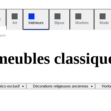
e
Art
Intérieurs
Bijoux
Montres
Mode
ques
meubles classiqu
déco exclusif
Décorations religieuses anciennes
Horlo