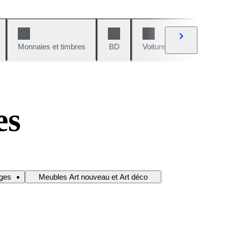
Monnaies et timbres
BD
Voitures et motos
V
es
ges
Meubles Art nouveau et Art déco