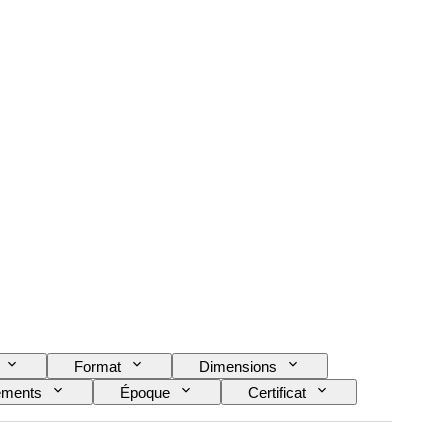
Format
Dimensions
éments
Époque
Certificat
et en état de marche
Type de jumelles