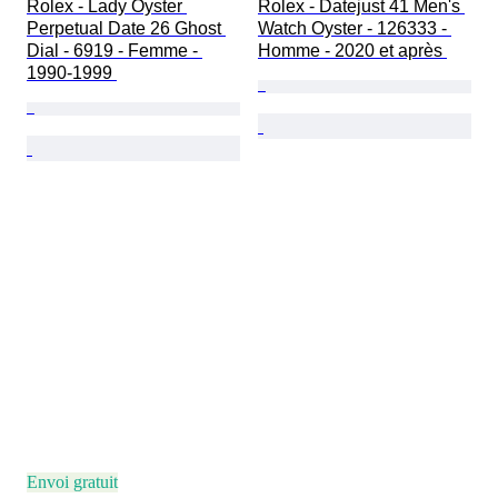
Rolex - Lady Oyster 
Rolex - Datejust 41 Men's 
Perpetual Date 26 Ghost 
Watch Oyster - 126333 - 
Dial - 6919 - Femme - 
Homme - 2020 et après 
1990-1999 
Envoi gratuit