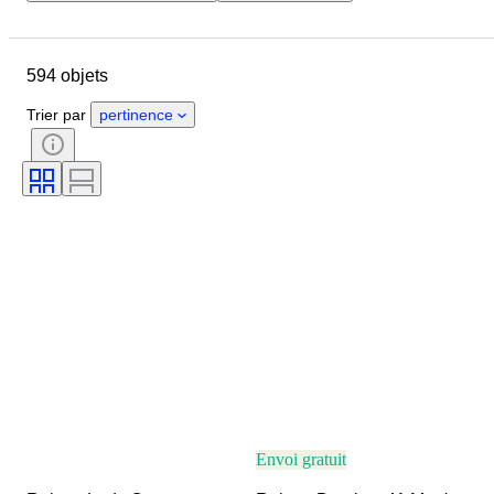
Pays
Marque
Diamètre du boîtier
594 objets
Longueur du bracelet de montre
Objet
Matériau
Genre
État
Trier par
pertinence
Époque
Couleur
Mouvement de montre
Matériau du bracelet de montre
Modèle
Envoi gratuit