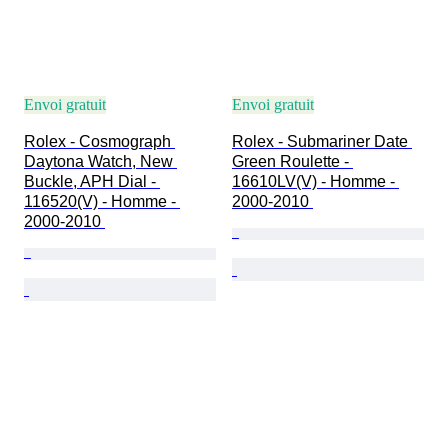
Envoi gratuit
Envoi gratuit
Rolex - Cosmograph 
Rolex - Submariner Date 
Daytona Watch, New 
Green Roulette - 
Buckle, APH Dial - 
16610LV(V) - Homme - 
116520(V) - Homme - 
2000-2010 
2000-2010 