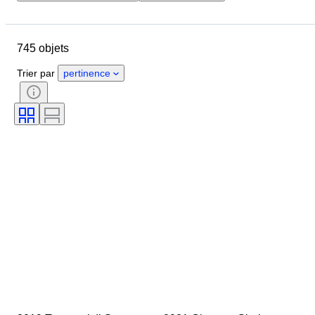
Pays
Marque
Objet
Pays d’origine
Taille de la bouteille
745 objets
État
Suppléments
Région viticole
Trier par
pertinence
Appellation du vin / Classification
Cépages
Niveau de la Bouteille
Classement des vins