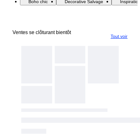
Boho chic
Decorative Salvage
Inspiratio
Ventes se clôturant bientôt
Tout voir