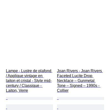
Lampe - Lustre de plafond 
Joan Rivers - Joan Rivers 
/ Applique vintage en 
Faceted Lucite Drop 
laiton et cristal - Style mid-
Necklace – Gunmetal 
century / Classique - 
Tone – Signed – 1990s - 
Laiton, Verre
Collier