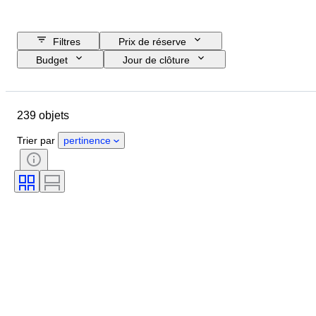
Filtres
Prix de réserve
Budget
Jour de clôture
Pays
Format
Dimensions
Marque
Objet
239 objets
Pays d’origine
Matériau
Genre
État
Époque
Trier par
pertinence
Certificat
Thème
Style
Technique
Signature
Édition
Couleur
Mouvement de montre
Époque
Vendu(e) par
Décor
Réserve de marche
Sonnerie
Type de pendule