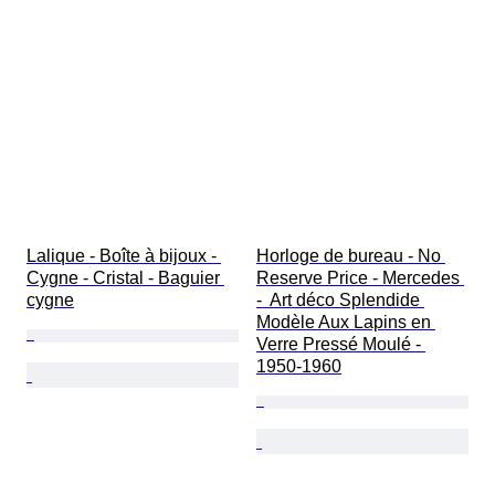
Lalique - Boîte à bijoux - 
Horloge de bureau - No 
Cygne - Cristal - Baguier 
Reserve Price - Mercedes 
cygne
-  Art déco Splendide 
Modèle Aux Lapins en 
Verre Pressé Moulé - 
1950-1960