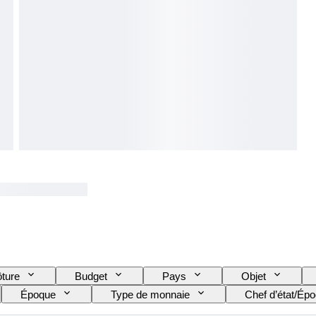
ôture
Budget
Pays
Objet
Époque
Type de monnaie
Chef d’état/Ép