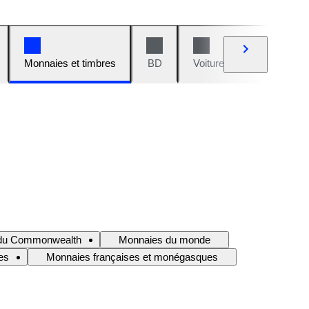
Monnaies et timbres
BD
Voitures et motos
V
t du Commonwealth
Monnaies du monde
es
Monnaies françaises et monégasques