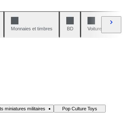
Monnaies et timbres
BD
Voitures et motos
V
s miniatures militaires
Pop Culture Toys