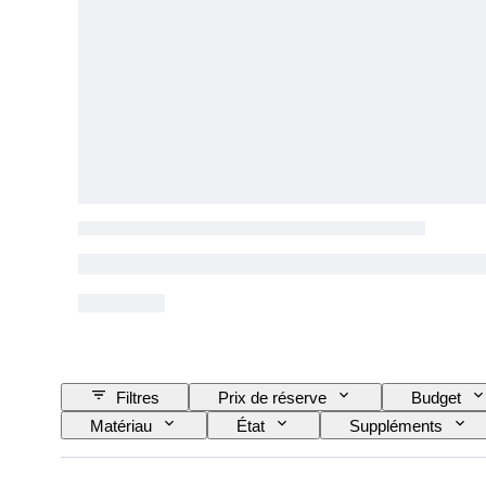
Filtres
Prix de réserve
Budget
Matériau
État
Suppléments
Couleur
Échelle
Époque