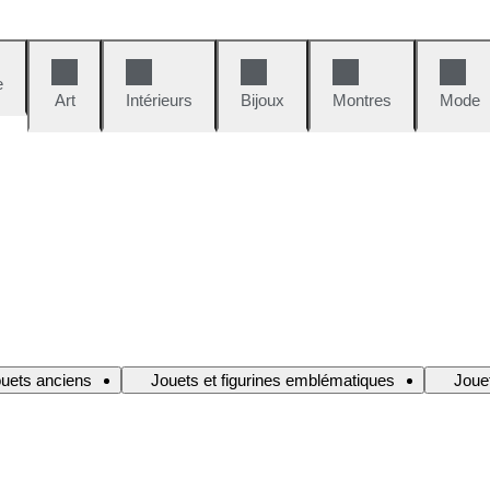
e
Art
Intérieurs
Bijoux
Montres
Mode
jouets anciens
Jouets et figurines emblématiques
Jouet