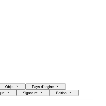
Objet
Pays d’origine
que
Signature
Édition
ande dessinée
Provenance