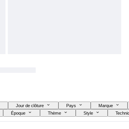
Jour de clôture
Pays
Marque
Époque
Thème
Style
Techni
Vendu(e) par
Original / Réplique
Type de b