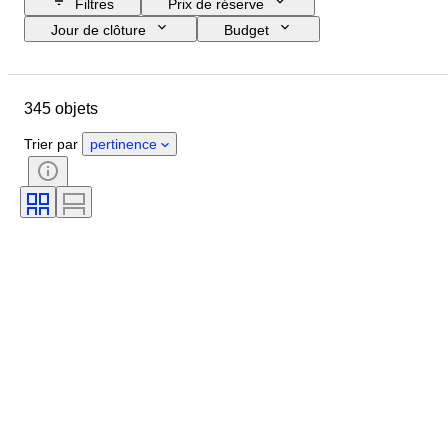
Filtres
Prix de réserve
Jour de clôture
Budget
Pays
Format
Dimensions
Objet
Pays d’origine
345 objets
Matériau
État
Époque
Couleur
Époque
Modèle
Trier par
pertinence