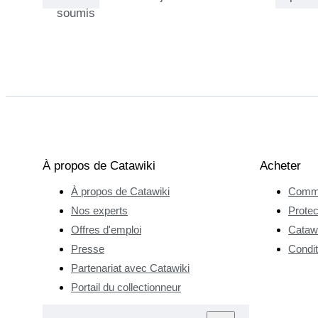
soumis
meubles et
d'objets Art
déco. Elena
appréciait la
similitude
architecturale
des deux
demeures tout
en admirant la
À propos de Catawiki
Acheter
manière dont
À propos de Catawiki
Comme
elles avaient
chacune des
Nos experts
Protec
styles
Offres d'emploi
Catawi
d'intérieur
Presse
Condit
totalement
Partenariat avec Catawiki
différents. Cette
Portail du collectionneur
fusion de styles
a suscité la