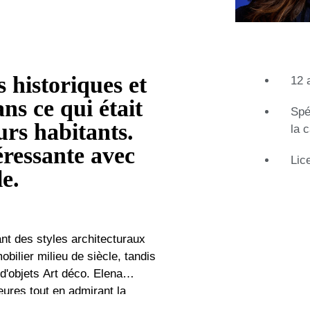
 historiques et
12 
s ce qui était
Spé
urs habitants.
la 
éressante avec
Lic
e.
nt des styles architecturaux
obilier milieu de siècle, tandis
d'objets Art déco. Elena
eures tout en admirant la
rieur totalement différents.