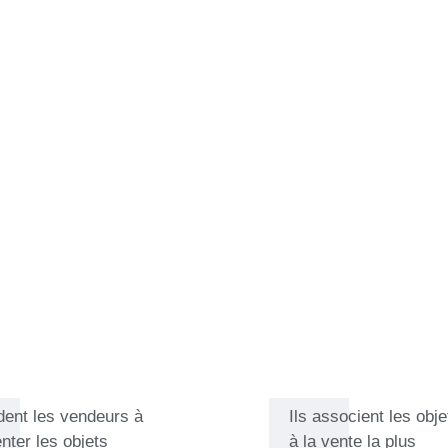
qui a étudié les lettres
l'architecture à l'université. Ses
t le baroque, ainsi que dans le
que l'a ensuite exposée à divers
, la photographie, les cartes
oujours été très important pour
quement importants. En tant
 constituer leurs collections et
 apprécie chez Catawiki d'aider
cheteurs à trouver des pièces
t elle s'engage à ce que chaque
t qu'experte Catawiki, elle se
ssance et d'établir de nouvelles
ident les vendeurs à
Ils associent les obje
nter les objets
à la vente la plus