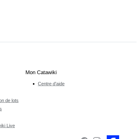
Mon Catawiki
Centre d’aide
n de lots
s
ki Live