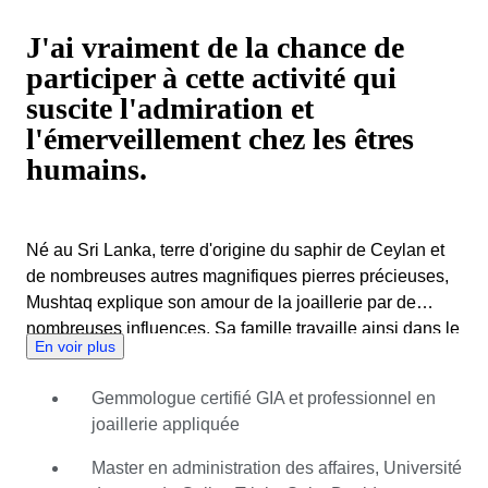
J'ai vraiment de la chance de
participer à cette activité qui
suscite l'admiration et
l'émerveillement chez les êtres
humains.
Né au Sri Lanka, terre d'origine du saphir de Ceylan et
de nombreuses autres magnifiques pierres précieuses,
Mushtaq explique son amour de la joaillerie par de
nombreuses influences. Sa famille travaille ainsi dans le
En voir plus
domaine des pierres précieuses et de la joaillerie depuis
plusieurs générations. Lorsque Mushtaq était enfant, son
Gemmologue certifié GIA et professionnel en
grand-père lui contait des histoires sur les pierres
joaillerie appliquée
précieuses et leurs énergies. Ces histoires lui ont
inculqué une profonde admiration pour la beauté
Master en administration des affaires, Université
époustouflante des pierres précieuses, leur processus