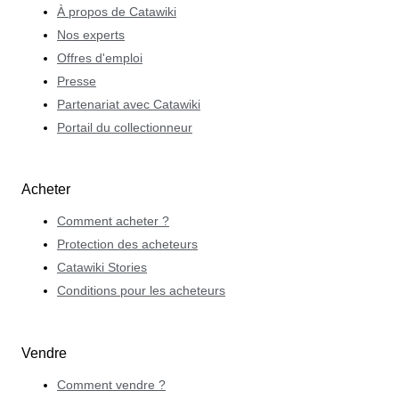
de la pièce. Seules les montres qui répondent aux
À propos de Catawiki
exigences des collectionneurs les plus avertis sont
Nos experts
retenues. Au-delà de son atelier, Pasquale partage
Offres d'emploi
également sa passion en tant qu’auteur. Il est l’auteur du
Presse
livre The Last Icons of Time. Que ce soit à travers CHLB
Partenariat avec Catawiki
ou Catawiki, sa mission reste la même : connecter les
Portail du collectionneur
passionnés avec des trésors horlogers qui résistent à
l’épreuve du temps.
Acheter
Comment acheter ?
Protection des acheteurs
Catawiki Stories
Conditions pour les acheteurs
Vendre
Comment vendre ?