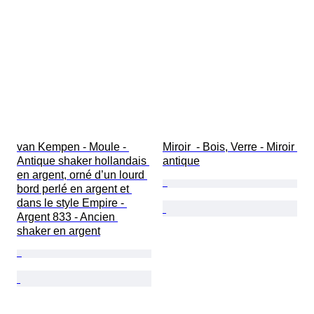
Genre
État
Époque
Pierre précieuse
Certificat
Pureté
Thème
Style
van Kempen - Moule - 
Miroir  - Bois, Verre - Miroir 
Signature
Antique shaker hollandais 
antique
Couleur
en argent, orné d’un lourd 
Monnaie
bord perlé en argent et 
dans le style Empire - 
Taille
Argent 833 - Ancien 
Chef d’état/Époque
shaker en argent
Taille de l’article
Original / Réplique
Époque
Provenance