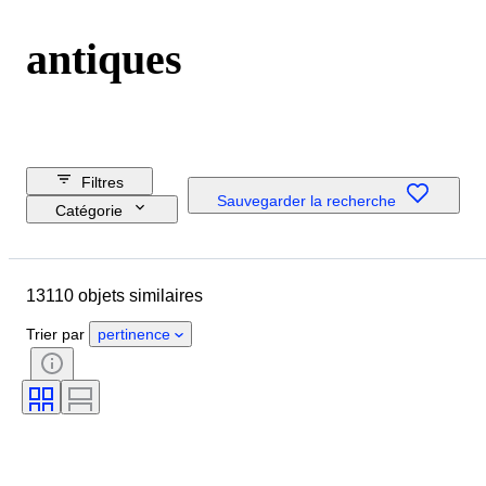
antiques
Filtres
Sauvegarder la recherche
Catégorie
Prix de réserve
Livestream
13110 objets similaires
Jour de clôture
Budget
Trier par
pertinence
Pays
Dimensions
Objet
Pays d’origine
Matériau