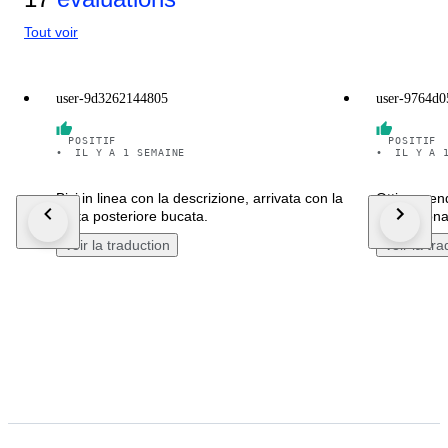
Tout voir
user-9d3262144805
user-9764d
POSITIF
POSITIF
•
IL Y A 1 SEMAINE
•
IL Y A 
Bici in linea con la descrizione, arrivata con la
Ottimo vend
ruota posteriore bucata.
appassionat
Voir la traduction
Voir la tr