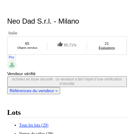
Neo Dad S.r.l. - Milano
Italie
65
21
85,71%
Objets vendus
Évaluations
Pro
Vendeur vérifié
Achetez en toute sécurité : ce vendeur a fait l’objet d’une vérification
d’identité
Références du vendeur
Lots
Tous les lots
(
29
)
Ventes de vélos
(
29
)