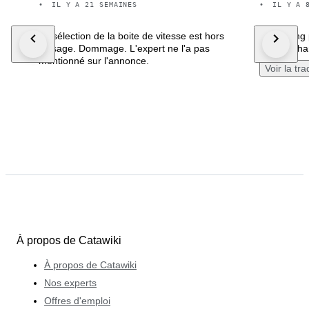
•
IL Y A 21 SEMAINES
•
IL Y A 
La sélection de la boite de vitesse est hors
Everything 
d'usage. Dommage. L'expert ne l'a pas
object. Tha
mentionné sur l'annonce.
Voir la tr
À propos de Catawiki
À propos de Catawiki
Nos experts
Offres d'emploi