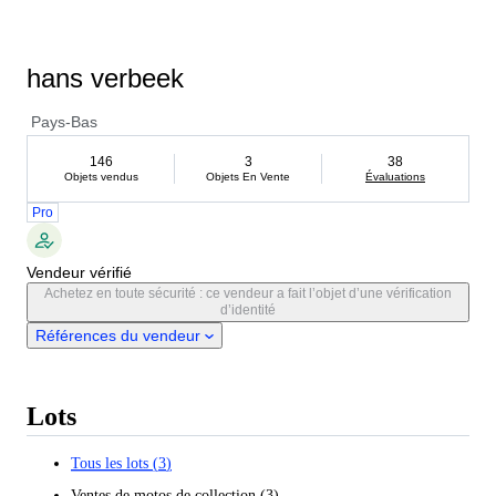
hans verbeek
Pays-Bas
146
3
38
Objets vendus
Objets En Vente
Évaluations
Pro
Vendeur vérifié
Achetez en toute sécurité : ce vendeur a fait l’objet d’une vérification
d’identité
Références du vendeur
Lots
Tous les lots
(
3
)
Ventes de motos de collection
(
3
)