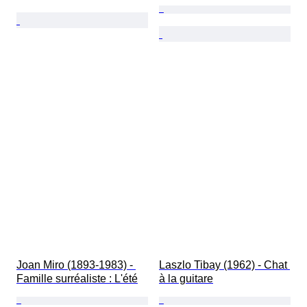
Joan Miro (1893-1983) - 
Laszlo Tibay (1962) - Chat 
Famille surréaliste : L'été
à la guitare