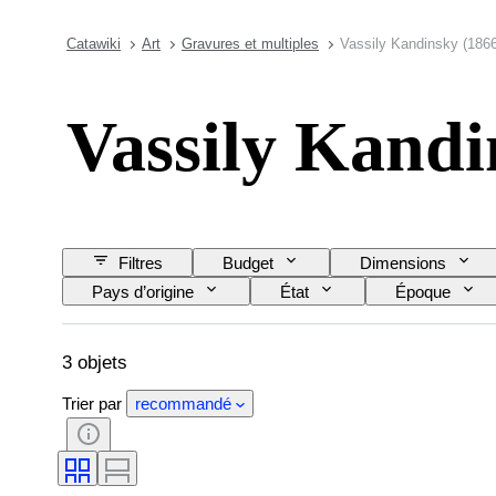
Catawiki
Art
Gravures et multiples
Vassily Kandinsky (186
Vassily Kandi
Filtres
Budget
Dimensions
Pays d’origine
État
Époque
Vendu(e) par
Artiste
3 objets
Trier par
recommandé