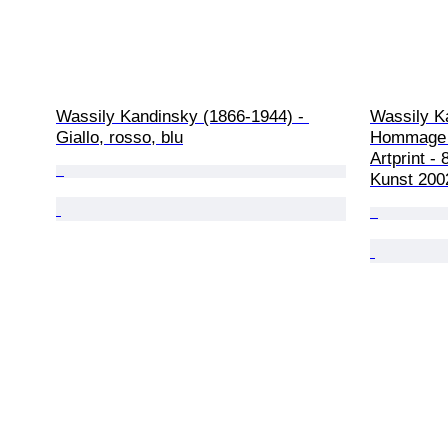
Wassily Kandinsky (1866-1944) - 
Wassily K
Giallo, rosso, blu
Hommage 
Artprint -
Kunst 200