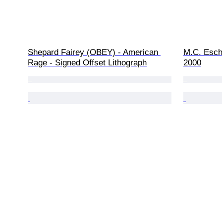
Shepard Fairey (OBEY) - American 
M.C. Esche
Rage - Signed Offset Lithograph
2000