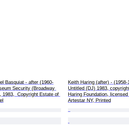
l Basquiat - after (1960-
Keith Haring (after) - (1958-
seum Security (Broadway 
Untitled (DJ) 1983, copyright
 1983,  Copyright Estate of 
Haring Foundation, licensed
el
Artestar NY, Printed