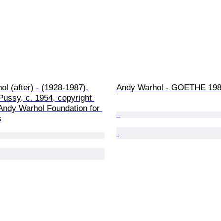
l (after) - (1928-1987), 
Andy Warhol - GOETHE 19
ussy, c. 1954, copyright 
Andy Warhol Foundation for 
s