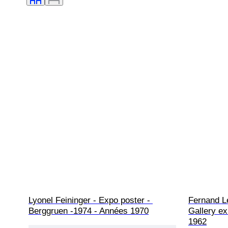
Lyonel Feininger - Expo poster - 
Fernand Le
Berggruen -1974 - Années 1970
Gallery ex
1962