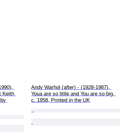
1990), 
Andy Warhol (after) - (1928-1987), 
 Keith 
Youa are so little and You are so big, 
 by 
c. 1958, Printed in the UK