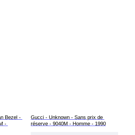
n Bezel - 
Gucci - Unknown - Sans prix de 
M - 
réserve - 9040M - Homme - 1990