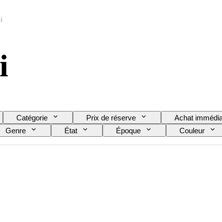
i
i
Catégorie
Prix de réserve
Achat immédia
Genre
État
Époque
Couleur
bracelet de montre
Diamètre du boîtier
Modèl