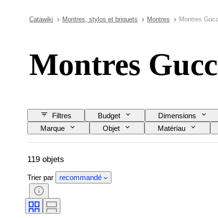
Catawiki
Montres, stylos et briquets
Montres
Montres Gucc
Montres Gucc
Filtres
Budget
Dimensions
Marque
Objet
Matériau
Matériau du bracelet de montre
Longueur du 
119 objets
Trier par
recommandé