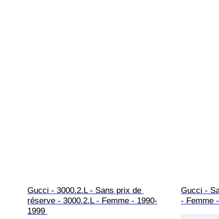
Gucci - 3000.2.L - Sans prix de 
Gucci - Sa
réserve - 3000.2.L - Femme - 1990-
- Femme -
1999 