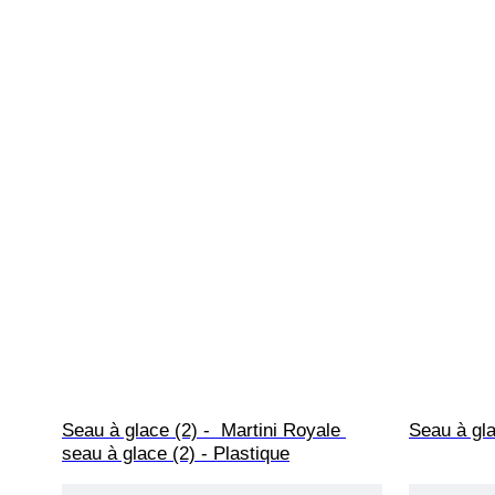
Seau à glace (2) -  Martini Royale 
Seau à gla
seau à glace (2) - Plastique