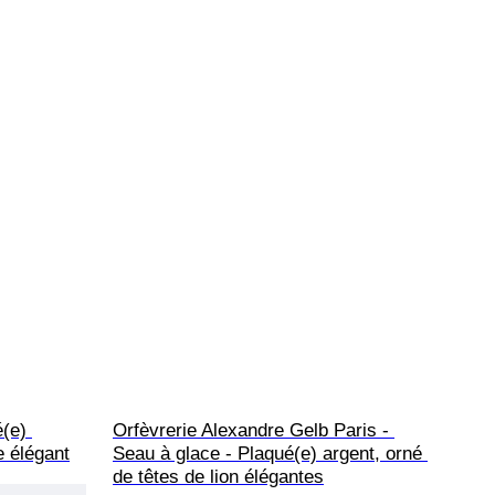
(e) 
Orfèvrerie Alexandre Gelb Paris - 
e élégant
Seau à glace - Plaqué(e) argent, orné 
de têtes de lion élégantes