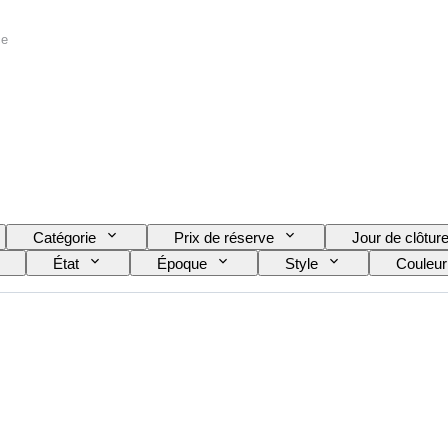
ce
Catégorie
Prix de réserve
Jour de clôtur
État
Époque
Style
Couleur