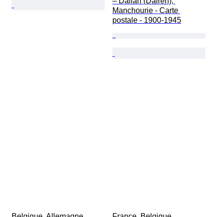
– Dalian (Dairen), 
Manchourie - Carte 
postale - 1900-1945
Belgique, Allemagne, 
France, Belgique, 